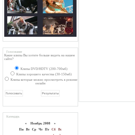
Голосование
Какие клипы Вы хотите больше видеть на нашем
сайте?
Клипы DVD/HDTV (200-700мб)
Клипы хорошего качества (30-150мб)
Клипы которые можно просмотреть в режиме
онлайн
Календарь
«
Ноябрь 2008
»
Пн
Вт
Ср
Чт
Пт
Сб
Вс