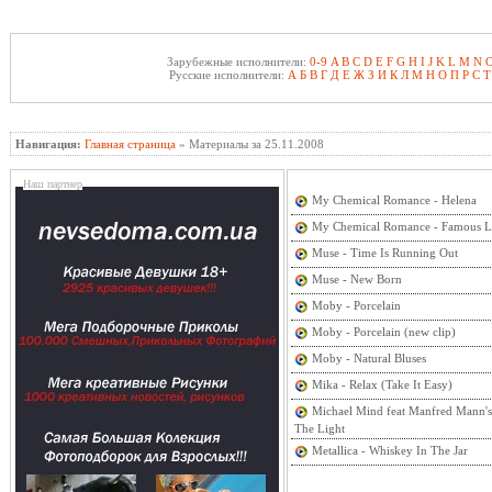
Зарубежные исполнители:
0-9
A
B
C
D
E
F
G
H
I
J
K
L
M
N
Русские исполнители:
А
Б
В
Г
Д
Е
Ж
З
И
К
Л
М
Н
О
П
Р
С
Т
Навигация:
Главная страница
» Материалы за 25.11.2008
Наш партнер
My Chemical Romance - Helena
My Chemical Romance - Famous L
Muse - Time Is Running Out
Muse - New Born
Moby - Porcelain
Moby - Porcelain (new clip)
Moby - Natural Bluses
Mika - Relax (Take It Easy)
Michael Mind feat Manfred Mann's
The Light
Metallica - Whiskey In The Jar