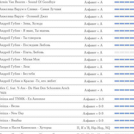
Armin Van Buuren - Sound Of Goodbye
Алфавит
»
A
Анжелика Варум и Сливки - Самая Лучшая
Алфавит
»
А
Анжелика Варум - Осенний Джаз
Алфавит
»
А
Андрей Губин - Зима, Холода
Алфавит
»
А
Андрей Губин - Я знаю, Ты знаешь
Алфавит
»
А
Андрей Губин - Ты говорила
Алфавит
»
А
Андрей Губин - Последняя Любовь
Алфавит
»
А
Андрей Губин - Плачь Любовь
Алфавит
»
А
Андрей Губин - Милая Моя
Алфавит
»
А
Андрей Губин - Лиза
Алфавит
»
А
Андрей Губин - Без тебя
Алфавит
»
А
Андрей Губин и Краски -Те, кто любит
Алфавит
»
А
Alex C. feat. Y-Ass - Du Hast Den Schonsten Arsch
Алфавит
»
A
 Welt
5nizza and TNMK - En Automne
Алфавит
»
0-9
5nizza - Весна
Алфавит
»
0-9
5nizza - New Day
Алфавит
»
0-9
5nizza - Ямайка
Алфавит
»
0-9
Потап и Настя Каменских - Хуторка
П
,
R`n`B
,
Hip-Hop
,
NQ