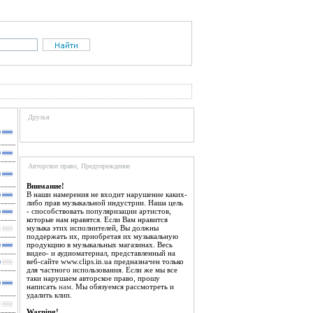
Друзья
Авторское право, Предупреждение
Внимание!
В наши намерения не входит нарушение каких-
либо прав музыкальной индустрии. Наша цель
- способствовать популяризации артистов,
которые нам нравятся. Если Вам нравится
музыка этих исполнителей, Вы должны
поддержать их, приобретая их музыкальную
продукцию в музыкальных магазинах. Весь
видео- и аудиоматериал, представленный на
веб-сайте www.clips.in.ua предназначен только
для частного использования. Если же мы все
таки нарушаем авторское право, прошу
написать
нам
. Мы обязуемся рассмотреть и
удалить клип.
Warning!