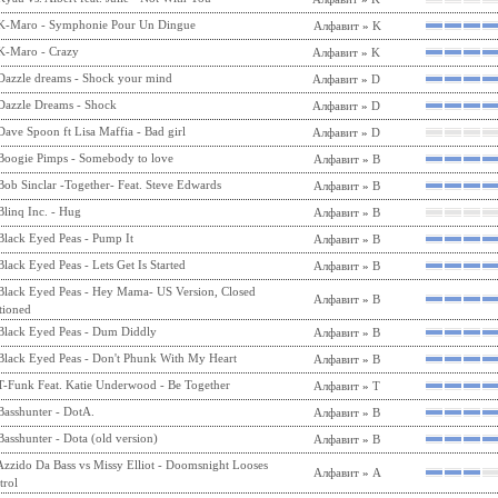
K-Maro - Symphonie Pour Un Dingue
Алфавит
»
K
K-Maro - Crazy
Алфавит
»
K
Dazzle dreams - Shock your mind
Алфавит
»
D
Dazzle Dreams - Shock
Алфавит
»
D
Dave Spoon ft Lisa Maffia - Bad girl
Алфавит
»
D
Boogie Pimps - Somebody to love
Алфавит
»
B
Bob Sinclar -Together- Feat. Steve Edwards
Алфавит
»
B
Blinq Inc. - Hug
Алфавит
»
B
Black Eyed Peas - Pump It
Алфавит
»
B
Black Eyed Peas - Lets Get Is Started
Алфавит
»
B
Black Eyed Peas - Hey Mama- US Version, Closed
Алфавит
»
B
tioned
Black Eyed Peas - Dum Diddly
Алфавит
»
B
Black Eyed Peas - Don't Phunk With My Heart
Алфавит
»
B
T-Funk Feat. Katie Underwood - Be Together
Алфавит
»
T
Basshunter - DotA.
Алфавит
»
B
Basshunter - Dota (old version)
Алфавит
»
B
Azzido Da Bass vs Missy Elliot - Doomsnight Looses
Алфавит
»
A
trol