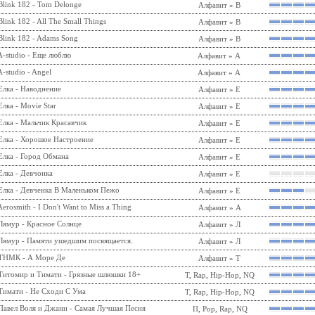
Blink 182 - Tom Delonge
Алфавит
»
B
Blink 182 - All The Small Things
Алфавит
»
B
Blink 182 - Adams Song
Алфавит
»
B
A-studio - Еще люблю
Алфавит
»
A
A-studio - Angel
Алфавит
»
A
Елка - Наводнение
Алфавит
»
Е
Елка - Movie Star
Алфавит
»
Е
Елка - Мальчик Красавчик
Алфавит
»
Е
Елка - Хорошое Настроение
Алфавит
»
Е
Елка - Город Обмана
Алфавит
»
Е
Елка - Девчонка
Алфавит
»
Е
Елка - Девченка В Маленьком Пежо
Алфавит
»
Е
Aerosmith - I Don't Want to Miss a Thing
Алфавит
»
A
Лямур - Красное Солнце
Алфавит
»
Л
Лямур - Памяти ушедшим посвящается.
Алфавит
»
Л
ТНМК - А Море Де
Алфавит
»
Т
Титомир и Тимати - Грязные шлюшки 18+
Т
,
Rap
,
Hip-Hop
,
NQ
Тимати - Не Сходи С Ума
Т
,
Rap
,
Hip-Hop
,
NQ
Павел Воля и Джани - Самая Лучшая Песня
П
,
Pop
,
Rap
,
NQ