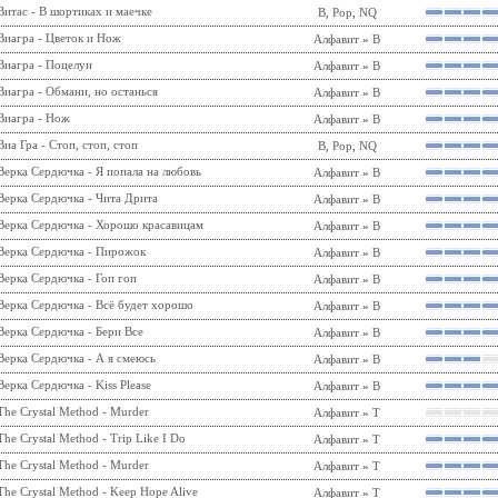
Витас - В шортиках и маечке
В
,
Pop
,
NQ
Виагра - Цветок и Нож
Алфавит
»
В
Виагра - Поцелуи
Алфавит
»
В
Виагра - Обмани, но останься
Алфавит
»
В
Виагра - Нож
Алфавит
»
В
Виа Гра - Стоп, стоп, стоп
В
,
Pop
,
NQ
Верка Сердючка - Я попала на любовь
Алфавит
»
В
Верка Сердючка - Чита Дрита
Алфавит
»
В
Верка Сердючка - Хорошо красавицам
Алфавит
»
В
Верка Сердючка - Пирожок
Алфавит
»
В
Верка Сердючка - Гоп гоп
Алфавит
»
В
Верка Сердючка - Всё будет хорошо
Алфавит
»
В
Верка Сердючка - Бери Все
Алфавит
»
В
Верка Сердючка - А я смеюсь
Алфавит
»
В
Верка Сердючка - Kiss Please
Алфавит
»
В
The Crystal Method - Murder
Алфавит
»
T
The Crystal Method - Trip Like I Do
Алфавит
»
T
The Crystal Method - Murder
Алфавит
»
T
The Crystal Method - Keep Hope Alive
Алфавит
»
T