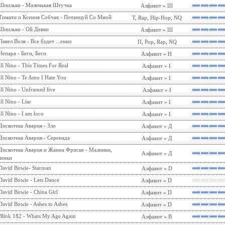
Шпильки - Маленькая Штучка
Алфавит
»
Ш
Тимати и Ксения Собчак - Потанцуй Со Мной
Т
,
Rap
,
Hip-Hop
,
NQ
Шпильки - Ой Девки
Алфавит
»
Ш
Павел Воля - Все будет ...енно
П
,
Pop
,
Rap
,
NQ
Непара - Беги, Беги
Алфавит
»
Н
Ill Nino - This Times For Real
Алфавит
»
I
Ill Nino - Te Amo I Hate You
Алфавит
»
I
Ill Nino - Unframed live
Алфавит
»
I
Ill Nino - Liar
Алфавит
»
I
Ill Nino - I am loco
Алфавит
»
I
Дискотека Авария - Зло
Алфавит
»
Д
Дискотека Авария - Серенада
Алфавит
»
Д
Дискотека Авария и Жанна Фриске - Малинки,
Алфавит
»
Д
инки
David Bowie- Starman
Алфавит
»
D
David Bowie - Lets Dance
Алфавит
»
D
David Bowie - China Girl
Алфавит
»
D
David Bowie - Ashes to Ashes
Алфавит
»
D
Blink 182 - Whats My Age Again
Алфавит
»
B