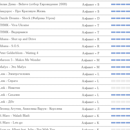
Билан Дима - Believe (отбор Евровидение 2008)
Алфавит
»
Б
Бандэрос - Про Красивую Жизнь
Алфавит
»
Б
Dazzle Dreams - Shock (Фабрика З1рок)
Алфавит
»
D
ТНМК - Viva Ukraine
Алфавит
»
Т
ТНМК - Видирвався
Алфавит
»
Т
Rihana - Shut up and Drive
Алфавит
»
R
Rihana - S.O.S.
Алфавит
»
R
Peter Gelderblom - Waiting 4
Алфавит
»
P
Maroon 5 - Makes Me Wonder
Алфавит
»
M
Mafyo - Это Mafyo
Алфавит
»
M
Lюк - Электрочеловек
Алфавит
»
L
Lюк - Спрага
Алфавит
»
L
Lюk - Никотин
Алфавит
»
L
Lюk - Сахалин
Алфавит
»
L
Lюk - Дflv
Алфавит
»
L
Леонид Агутин, Анжелика Варум - Королева
Алфавит
»
Л
K-Maro - Waladi Bladi
Алфавит
»
K
K-Maro - Lets go
Алфавит
»
K
Kyau vs. Albert feat. Julie - Not With You
Алфавит
»
K