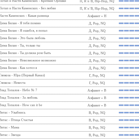
Потап и Настя Каменских - Крепкие Орешки
П
,
R`n`B
,
Hip-Hop
,
NQ
Потап и Настя Каменских - Без любви
П
,
R`n`B
,
Hip-Hop
,
NQ
Настя Каменских - Какая разница
Алфавит
»
Н
Дима Билан - Я тебя помню
Д
,
Pop
,
NQ
Дима Билан - Я ошибся, я попал
Д
,
Pop
,
NQ
Дима Билан - Это была любовь
Д
,
Pop
,
NQ
Дима Билан - Ты, только ты
Д
,
Pop
,
NQ
Дима Билан - Ты должна ром быть
Д
,
Pop
,
NQ
Дима Билан - Невозможное возможно
Д
,
Pop
,
NQ
Дима Билан - Как хотел я
Д
,
Pop
,
NQ
Глюкоза - Юра (Первый Канал)
Г
,
Pop
,
NQ
Глюкоза - Невеста
Г
,
Pop
,
NQ
Влад Топалов - Небо № 7
Алфавит
»
В
Влад Топалов - За любовь
Алфавит
»
В
Влад Топалов - How can it be
Алфавит
»
В
Витас - Улыбнись
В
,
Pop
,
NQ
Витас - Птица Счастья
В
,
Pop
,
NQ
Витас - Мама
В
,
Pop
,
NQ
Витас - Звезда
В
,
Pop
,
NQ