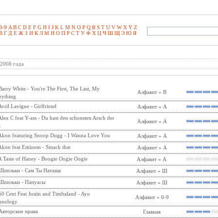
0-9
A
B
C
D
E
F
G
H
I
J
K
L
M
N
O
P
Q
R
S
T
U
V
W
X
Y
Z
В
Г
Д
Е
Ж
З
И
К
Л
М
Н
О
П
Р
С
Т
У
Ф
Х
Ц
Ч
Ш
Щ
Э­
Ю
Я
 2008 года
Barry White - You're The First, The Last, My
Алфавит
»
B
rything
Avril Lavigne - Girlfriend
Алфавит
»
A
Alex C feat Y-ass - Du hast den schonsten Arsch der
Алфавит
»
A
t
Akon featuring Snoop Dogg - I Wanna Love You
Алфавит
»
A
Akon feat Eminem - Smack that
Алфавит
»
A
A Taste of Haney - Boogie Oogie Oogie
Алфавит
»
A
Шпильки - Сам Ты Наташа
Алфавит
»
Ш
Шпильки - Папуасы
Алфавит
»
Ш
50 Cent Feat Justin and Timbaland - Ayo
Алфавит
»
0-9
hnology
Авторские права
Главная