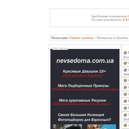
Зарубежные исполнители:
Русские исполнители:
А
Б
Навигация:
Главная страница
» Материалы за Декабрь
Наш партнер
Eve
Wel
Tec