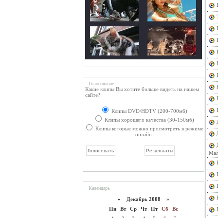
Голосование
Какие клипы Вы хотите больше видеть на нашем
сайте?
Клипы DVD/HDTV (200-700мб)
Клипы хорошего качества (30-150мб)
Клипы которые можно просмотреть в режиме
онлайн
Мал
Календарь
«
Декабрь 2008
»
Пн
Вт
Ср
Чт
Пт
Сб
Вс