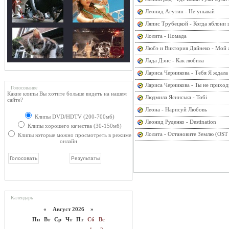
Леонид Агутин - Не унывай
Ляпис Трубецкой - Когда яблони 
Лолита - Помада
Любэ и Виктория Дайнеко - Мой 
Лада Дэнс - Как любила
Лариса Черникова - Тебя Я ждала
Лариса Черникова - Ты не приход
Голосование
Какие клипы Вы хотите больше видеть на нашем
Людмила Ясинська - Тобi
сайте?
Леона - Нарисуй Любовь
Клипы DVD/HDTV (200-700мб)
Леонид Руденко - Destination
Клипы хорошего качества (30-150мб)
Лолита - Остановите Землю (OST 
Клипы которые можно просмотреть в режиме
онлайн
Календарь
«
Август 2026 »
Пн
Вт
Ср
Чт
Пт
Сб
Вс