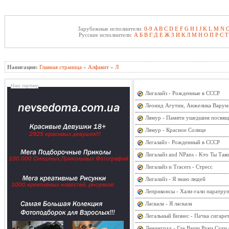
Зарубежные исполнители:
0-9
A
B
C
D
E
F
G
H
I
J
K
L
M
N
Русские исполнители:
А
Б
В
Г
Д
Е
Ж
З
И
К
Л
М
Н
О
П
Р
С
Т
Навигация:
Главная страница
»
Алфавит
»
Л
Наш партнер
Лигалайз - Рожденные в СССР
Леонид Агутин, Анжелика Варум 
Лямур - Памяти ушедшим посвящ
Лямур - Красное Солнце
Легалайз - Рожденный в СССР
Лигалайз and NPans - Kто Ты Так
Лигалайз и Tracers - Стресс
Лигалайз - Я знаю людей
Леприконсы - Хали-гали паратру
Ласкала - Я ласкала
Легальный Бизнес - Пачка сигаре
Ленинград - Где Ваши Руки Суки 