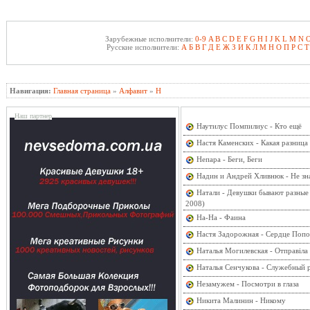
Зарубежные исполнители:
0-9
A
B
C
D
E
F
G
H
I
J
K
L
M
N
Русские исполнители:
А
Б
В
Г
Д
Е
Ж
З
И
К
Л
М
Н
О
П
Р
С
Т
Навигация:
Главная страница
»
Алфавит
»
Н
Наш партнер
Наутилус Помпилиус - Кто ещё
Настя Каменских - Какая разница
Непара - Беги, Беги
Надин и Андрей Хливнюк - Не з
Натали - Девушки бывают разные (
2008)
На-На - Фаина
Настя Задорожная - Сердце Поп
Наталья Могилевская - Отправiла
Наталья Сенчукова - Служебный 
Незамужем - Посмотри в глаза
Никита Малинин - Никому