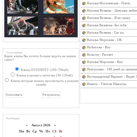
Наталья Могилевская - Плачь
Наталия Волкова - Девушки любя
Наталия Волкова - Я не скажу
Наталья Валевска- Без тебя
Наталья Волкова - Где ты
Наталья Морозова - ОК
НеАнгелы - Вoy
Голосование
Нельсон - Рассвет
Какие клипы Вы хотите больше видеть на нашем
сайте?
Наталья Морозова - Run
Неигрушки - 100 дней до приказа
Клипы DVD/HDTV (200-700мб)
Клипы хорошего качества (30-150мб)
Нестандартный Вариант - Видят 
Клипы которые можно просмотреть в режиме
Никита - Улетели Навсегда
онлайн
Календарь
«
Август 2026 »
Пн
Вт
Ср
Чт
Пт
Сб
Вс