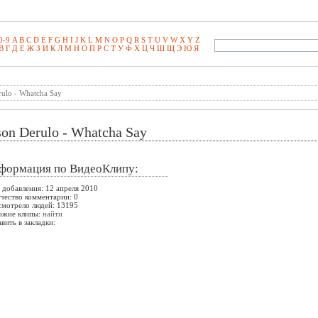
0-9
A
B
C
D
E
F
G
H
I
J
K
L
M
N
O
P
Q
R
S
T
U
V
W
X
Y
Z
В
Г
Д
Е
Ж
З
И
К
Л
М
Н
О
П
Р
С
Т
У
Ф
Х
Ц
Ч
Ш
Щ
Э­
Ю
Я
rulo - Whatcha Say
son Derulo - Whatcha Say
формация по ВидеоКлипу:
 добавления: 12 апреля 2010
чество комментарии: 0
мотрело людей: 13195
ожие клипы:
найти
вить в закладки: