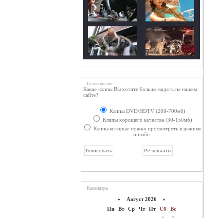
Голосование
Какие клипы Вы хотите больше видеть на нашем
сайте?
Клипы DVD/HDTV (200-700мб)
Клипы хорошего качества (30-150мб)
Клипы которые можно просмотреть в режиме
онлайн
Календарь
«
Август 2026 »
Пн
Вт
Ср
Чт
Пт
Сб
Вс