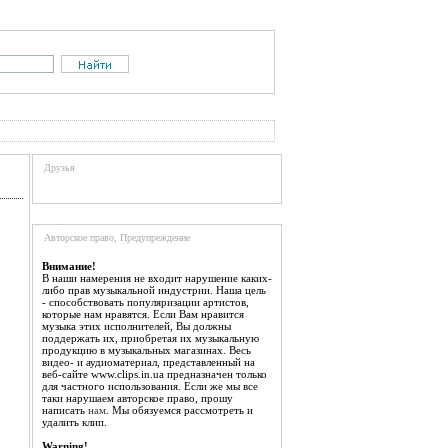
Друзья
Авторское право, Предупреждение
Внимание!
В наши намерения не входит нарушение каких-
либо прав музыкальной индустрии. Наша цель
- способствовать популяризации артистов,
которые нам нравятся. Если Вам нравится
музыка этих исполнителей, Вы должны
поддержать их, приобретая их музыкальную
продукцию в музыкальных магазинах. Весь
видео- и аудиоматериал, представленный на
веб-сайте www.clips.in.ua предназначен только
для частного использования. Если же мы все
таки нарушаем авторское право, прошу
написать
нам
. Мы обязуемся рассмотреть и
удалить клип.
Warning!