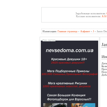
Зарубежные исполнители:
Русские исполнители:
А
Б
Навигация:
Главная страница
»
Алфавит
»
J
» Jason De
Наш партнер
Ja
Ин
Дата
Коли
Прос
Пох
Доба