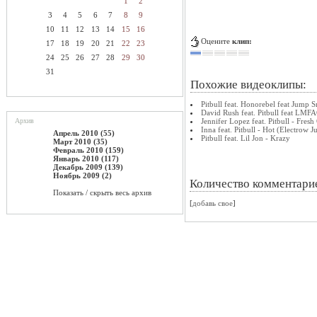
1
2
3
4
5
6
7
8
9
10
11
12
13
14
15
16
Оцените
клип:
17
18
19
20
21
22
23
24
25
26
27
28
29
30
31
Похожие видеоклипы:
Pitbull feat. Honorebel feat Jump
David Rush feat. Pitbull feat LMFAO
Архив
Jennifer Lopez feat. Pitbull - Fres
Inna feat. Pitbull - Hot (Electro
Апрель 2010 (55)
Pitbull feat. Lil Jon - Krazy
Март 2010 (35)
Февраль 2010 (159)
Январь 2010 (117)
Декабрь 2009 (139)
Ноябрь 2009 (2)
Количество комментари
Показать / скрыть весь архив
[
добавь свое
]