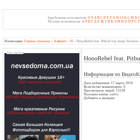
Зарубежные исполнители:
0-9
A
B
C
D
E
F
G
H
I
J
K
L
M
N
Русские исполнители:
А
Б
В
Г
Д
Е
Ж
З
И
К
Л
М
Н
О
П
Р
С
Т
Навигация:
Главная страница
»
Алфавит
»
H
» HonoRebel feat. Pitbull feat Jump Smokers
Наш партнер
HonoRebel feat. Pitbu
Информация по ВидеоК
Дата добавления: 17 марта 2010
Количество комментарии: 0
Просмотрело людей: 13139
Похожие клипы:
найти
Добавить в закладки: