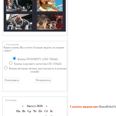
Голосование
Какие клипы Вы хотите больше видеть на нашем
сайте?
Клипы DVD/HDTV (200-700мб)
Клипы хорошего качества (30-150мб)
Клипы которые можно просмотреть в режиме
онлайн
Календарь
«
Август 2026 »
Скачать видеоклип
HonoRebel fe
Пн
Вт
Ср
Чт
Пт
Сб
Вс