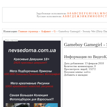
Зарубежные исполнители:
0-9
A
B
C
D
E
F
G
H
I
J
K
L
M
N
Русские исполнители:
А
Б
В
Г
Д
Е
Ж
З
И
К
Л
М
Н
О
П
Р
С
Т
Навигация:
Главная страница
»
Алфавит
»
G
» Gameboy Gamegirl - Sweaty Wet (Dirty D
Наш партнер
Gameboy Gamegirl - 
Информация по ВидеоК
Дата добавления: 13 февраля 2010
Количество комментарии: 0
Просмотрело людей: 13272
Похожие клипы:
найти
Добавить в закладки: