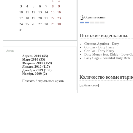
1
2
3
4
5
6
7
8
9
10
11
12
13
14
15
16
Оцените
клип:
17
18
19
20
21
22
23
24
25
26
27
28
29
30
31
Похожие видеоклипы:
Christina Aguilera - Dirty
Gorillaz - Dirty Harry
Архив
Gorillaz - Dirty Harry
Dirty Money feat. Diddy - Love 
Апрель 2010 (55)
Lady Gaga - Beautiful Dirty Rich
Март 2010 (35)
Февраль 2010 (159)
Январь 2010 (117)
Декабрь 2009 (139)
Ноябрь 2009 (2)
Количество комментари
Показать / скрыть весь архив
[
добавь свое
]