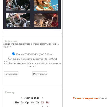
Голосование
Какие клипы Вы хотите больше видеть на нашем
сайте?
Клипы DVD/HDTV (200-700мб)
Клипы хорошего качества (30-150мб)
Клипы которые можно просмотреть в режиме
онлайн
Календарь
«
Август 2026 »
Скачать видеоклип
Gameb
Пн
Вт
Ср
Чт
Пт
Сб
Вс