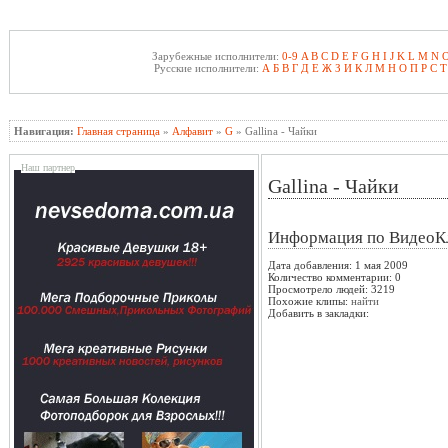
Зарубежные исполнители:
0-9
A
B
C
D
E
F
G
H
I
J
K
L
M
N
Русские исполнители:
А
Б
В
Г
Д
Е
Ж
З
И
К
Л
М
Н
О
П
Р
С
Т
Навигация:
Главная страница
»
Алфавит
»
G
» Gallina - Чайки
Наш партнер
Gallina - Чайки
Информация по ВидеоК
Дата добавления: 1 мая 2009
Количество комментарии: 0
Просмотрело людей: 3219
Похожие клипы:
найти
Добавить в закладки: