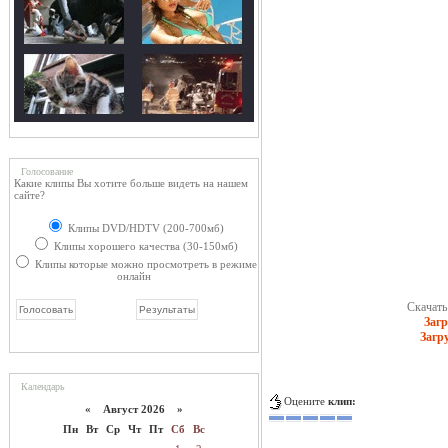
Голосование
Какие клипы Вы хотите больше видеть на нашем
сайте?
Клипы DVD/HDTV (200-700мб)
Клипы хорошего качества (30-150мб)
Клипы которые можно просмотреть в режиме
онлайн
Скачать 
Загр
Загр
Календарь
Оцените
клип:
«
Август 2026 »
Пн
Вт
Ср
Чт
Пт
Сб
Вс