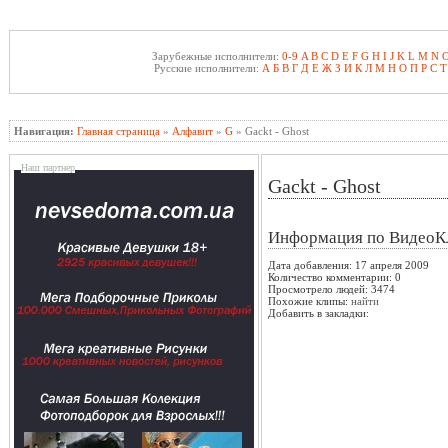
Зарубежные исполнители:
0-9
A
B
C
D
E
F
G
H
I
J
K
L
M
N
Русские исполнители:
А
Б
В
Г
Д
Е
Ж
З
И
К
Л
М
Н
О
П
Р
С
Т
Навигация:
Главная страница
»
Алфавит
»
G
» Gackt - Ghost
Наш партнер
Gackt - Ghost
Информация по ВидеоК
Дата добавления: 17 апреля 2009
Количество комментарии: 0
Просмотрело людей: 3474
Похожие клипы:
найти
Добавить в закладки: