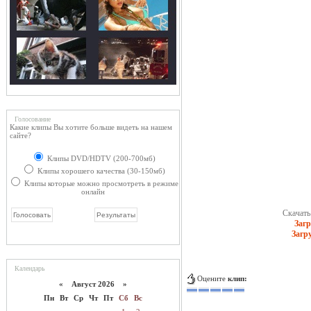
Голосование
Какие клипы Вы хотите больше видеть на нашем
сайте?
Клипы DVD/HDTV (200-700мб)
Клипы хорошего качества (30-150мб)
Клипы которые можно просмотреть в режиме
онлайн
Скачать 
Загр
Загр
Календарь
Оцените
клип:
«
Август 2026 »
Пн
Вт
Ср
Чт
Пт
Сб
Вс