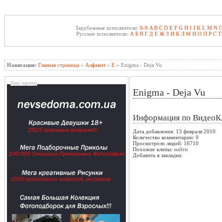
Зарубежные исполнители:
0-9
A
B
C
D
E
F
G
H
I
J
K
L
M
N
Русские исполнители:
А
Б
В
Г
Д
Е
Ж
З
И
К
Л
М
Н
О
П
Р
С
Т
Навигация:
Главная страница
»
Алфавит
»
E
» Enigma - Deja Vu
Наш партнер
Enigma - Deja Vu
Информация по ВидеоК
Дата добавления: 13 февраля 2010
Количество комментарии: 0
Просмотрело людей: 16710
Похожие клипы:
найти
Добавить в закладки: