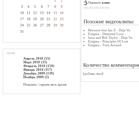
1
2
Оцените
клип:
3
4
5
6
7
8
9
10
11
12
13
14
15
16
17
18
19
20
21
22
23
Похожие видеоклипы:
24
25
26
27
28
29
30
Beyonce feat Jay-Z - Deja Vu
31
Enigma - Disturted Love
Inna and Bob Taylor - Deja Vu
Enigma - Principles Of Lust
Enigma - Turn Around
Архив
Апрель 2010 (55)
Март 2010 (35)
Количество комментари
Февраль 2010 (159)
Январь 2010 (117)
Декабрь 2009 (139)
[
добавь свое
]
Ноябрь 2009 (2)
Показать / скрыть весь архив