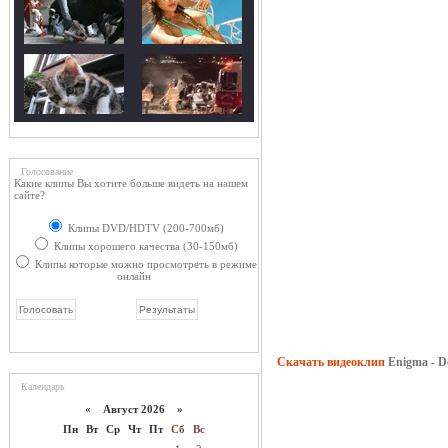
Голосование
Какие клипы Вы хотите больше видеть на нашем
сайте?
Клипы DVD/HDTV (200-700мб)
Клипы хорошего качества (30-150мб)
Клипы которые можно просмотреть в режиме
онлайн
Скачать видеоклип
Enigma - D
Календарь
«
Август 2026 »
Пн
Вт
Ср
Чт
Пт
Сб
Вс