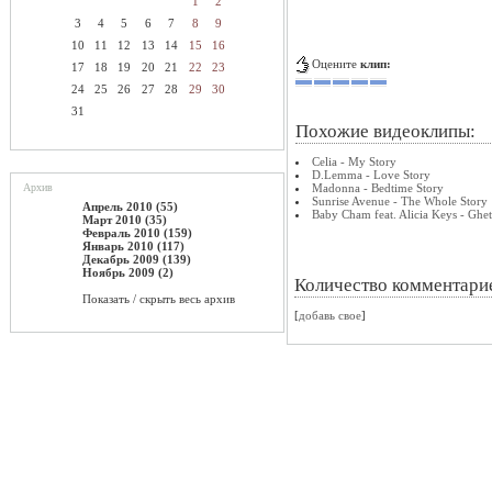
1
2
3
4
5
6
7
8
9
10
11
12
13
14
15
16
Оцените
клип:
17
18
19
20
21
22
23
24
25
26
27
28
29
30
31
Похожие видеоклипы:
Celia - My Story
D.Lemma - Love Story
Архив
Madonna - Bedtime Story
Sunrise Avenue - The Whole Story
Апрель 2010 (55)
Baby Cham feat. Alicia Keys - Ghet
Март 2010 (35)
Февраль 2010 (159)
Январь 2010 (117)
Декабрь 2009 (139)
Ноябрь 2009 (2)
Количество комментари
Показать / скрыть весь архив
[
добавь свое
]