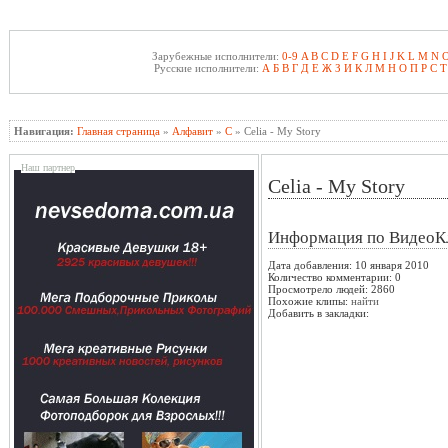
Зарубежные исполнители:
0-9
A
B
C
D
E
F
G
H
I
J
K
L
M
N
Русские исполнители:
А
Б
В
Г
Д
Е
Ж
З
И
К
Л
М
Н
О
П
Р
С
Т
Навигация:
Главная страница
»
Алфавит
»
C
» Celia - My Story
Наш партнер
Celia - My Story
Информация по ВидеоК
Дата добавления: 10 января 2010
Количество комментарии: 0
Просмотрело людей: 2860
Похожие клипы:
найти
Добавить в закладки: