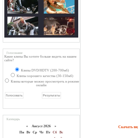
Голосование
Какие клипы Вы хотите больше видеть на нашем
сайте?
Клипы DVD/HDTV (200-700мб)
Клипы хорошего качества (30-150мб)
Клипы которые можно просмотреть в режиме
онлайн
Календарь
«
Август 2026 »
Скачать ви
Пн
Вт
Ср
Чт
Пт
Сб
Вс