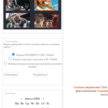
Голосование
Какие клипы Вы хотите больше видеть на нашем
сайте?
Клипы DVD/HDTV (200-700мб)
Клипы хорошего качества (30-150мб)
Клипы которые можно просмотреть в режиме
онлайн
Скачать видеоклип
Chris
файлообменник
Скачать
Календарь
поль
«
Август 2026 »
Пн
Вт
Ср
Чт
Пт
Сб
Вс