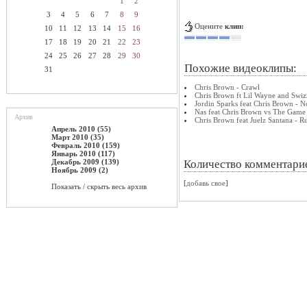
1
2
3
4
5
6
7
8
9
Оцените
клип:
10
11
12
13
14
15
16
17
18
19
20
21
22
23
24
25
26
27
28
29
30
Похожие видеоклипы:
31
Chris Brown - Crawl
Chris Brown ft Lil Wayne and Swiz
Jordin Sparks feat Chris Brown - N
Nas feat Chris Brown vs The Gam
Архив
Chris Brown feat Juelz Santana - Ru
Апрель 2010 (55)
Март 2010 (35)
Февраль 2010 (159)
Январь 2010 (117)
Декабрь 2009 (139)
Количество комментари
Ноябрь 2009 (2)
[
добавь свое
]
Показать / скрыть весь архив