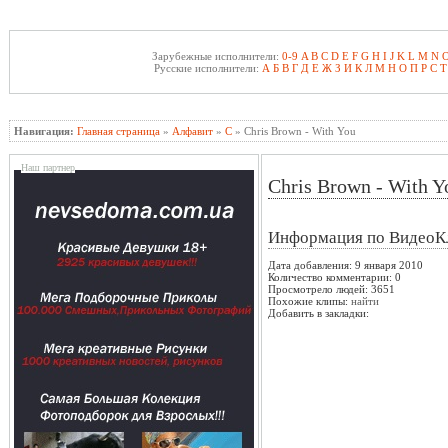
Зарубежные исполнители:
0-9
A
B
C
D
E
F
G
H
I
J
K
L
M
N
Русские исполнители:
А
Б
В
Г
Д
Е
Ж
З
И
К
Л
М
Н
О
П
Р
С
Т
Навигация:
Главная страница
»
Алфавит
»
C
» Chris Brown - With You
Наш партнер
Chris Brown - With Y
Информация по ВидеоК
Дата добавления: 9 января 2010
Количество комментарии: 0
Просмотрело людей: 3651
Похожие клипы:
найти
Добавить в закладки: