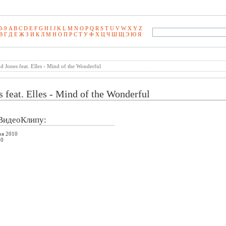
0-9
A
B
C
D
E
F
G
H
I
J
K
L
M
N
O
P
Q
R
S
T
U
V
W
X
Y
Z
В
Г
Д
Е
Ж
З
И
К
Л
М
Н
О
П
Р
С
Т
У
Ф
Х
Ц
Ч
Ш
Щ
Э­
Ю
Я
d Jones feat. Elles - Mind of the Wonderful
 feat. Elles - Mind of the Wonderful
ВидеоКлипу:
ря 2010
 0
2