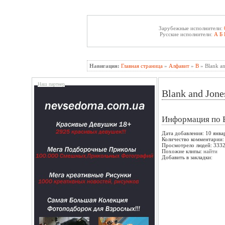
Зарубежные исполнители:
Русские исполнители:
А
Б
Навигация:
Главная страница
»
Алфавит
»
B
» Blank an
Наш партнер
Blank and Jones
Информация по 
Дата добавления: 10 янва
Количество комментарии:
Просмотрело людей: 333
Похожие клипы:
найти
Добавить в закладки: