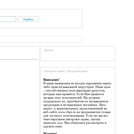
Друзья
Авторское право, Предупреждение
Внимание!
В наши намерения не входит нарушение каких-
либо прав музыкальной индустрии. Наша цель
- способствовать популяризации артистов,
которые нам нравятся. Если Вам нравится
музыка этих исполнителей, Вы должны
поддержать их, приобретая их музыкальную
продукцию в музыкальных магазинах. Весь
видео- и аудиоматериал, представленный на
веб-сайте www.clips.in.ua предназначен только
для частного использования. Если же мы все
таки нарушаем авторское право, прошу
написать
нам
. Мы обязуемся рассмотреть и
удалить клип.
Warning!