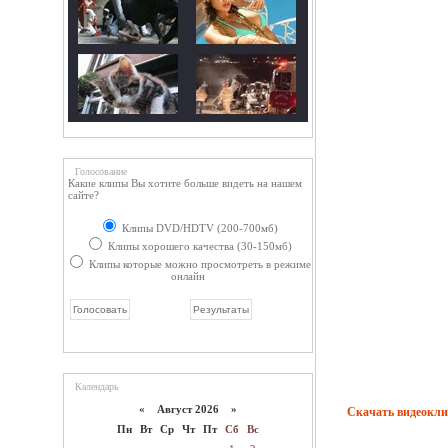
Голосование
Какие клипы Вы хотите больше видеть на нашем
сайте?
Клипы DVD/HDTV (200-700мб)
Клипы хорошего качества (30-150мб)
Клипы которые можно просмотреть в режиме
онлайн
Календарь
«
Август 2026 »
Скачать видеокл
Пн
Вт
Ср
Чт
Пт
Сб
Вс