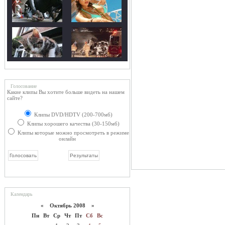
Голосование
Какие клипы Вы хотите больше видеть на нашем
сайте?
Клипы DVD/HDTV (200-700мб)
Клипы хорошего качества (30-150мб)
Клипы которые можно просмотреть в режиме
онлайн
Календарь
«
Октябрь 2008
»
Пн
Вт
Ср
Чт
Пт
Сб
Вс