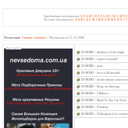
Зарубежные исполнители:
0-9
A
B
C
D
E
F
G
H
I
J
K
L
M
N
Русские исполнители:
А
Б
В
Г
Д
Е
Ж
З
И
К
Л
М
Н
О
П
Р
С
Т
Навигация:
Главная страница
» Материалы за 31.10.2008
Наш партнер
DJ BOBO - shadows of the night
DJ BOBO - respect yourself
DJ BOBO - pray
DJ BOBO - love is all around
DJ BOBO - let the dream come true
DJ BOBO - Keep on dancing
DJ BOBO - I Believe
DJ BOBO - Hard To Say I'm Sorry
DJ BOBO - Freedom
DJ BOBO - Chihuahua (1st version