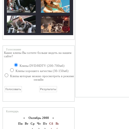
Голосование
Какие клипы Вы хотите больше видеть на нашем
сайте?
Клипы DVD/HDTV (200-700мб)
Клипы хорошего качества (30-150мб)
Клипы которые можно просмотреть в режиме
онлайн
Календарь
«
Октябрь 2008
»
Пн
Вт
Ср
Чт
Пт
Сб
Вс