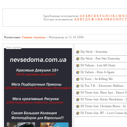
Зарубежные исполнители:
0-9
A
B
C
D
E
F
G
H
I
J
K
L
M
N
Русские исполнители:
А
Б
В
Г
Д
Е
Ж
З
И
К
Л
М
Н
О
П
Р
С
Т
Навигация:
Главная страница
» Материалы за 13.10.2008
Наш партнер
Djs Work - Someday
Djs Work - Past Was Yesterday
DJ Valium - Lets All Chant
Dj Valium - Doin It Again
Dj Toxic - Its Killing Me
Dj Ton T.B. - Electronic Malfunc
DJ Tiesto feat. Maxi Jazz - Dance 4
DJ Tiesto feat. Kirsty Hawkshaw - J
DJ Tiesto feat. Christian Burns - I
DJ Tiesto feat. BT - Love Comes A