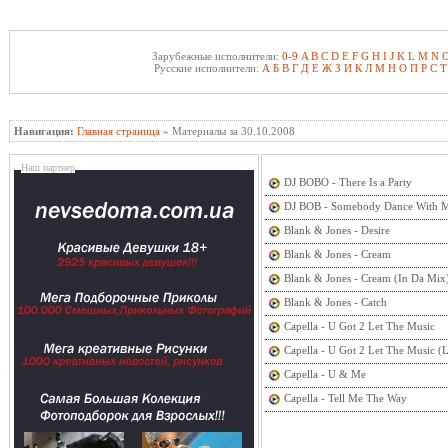
Зарубежные исполнители:
0-9
A
B
C
D
E
F
G
H
I
J
K
L
M
N
Русские исполнители:
А
Б
В
Г
Д
Е
Ж
З
И
К
Л
М
Н
О
П
Р
С
Т
Навигация:
Главная страница
» Материалы за 30.10.2008
Наш партнер
DJ BOBO - There Is a Party
DJ BOB - Somebody Dance With 
Blank & Jones - Desire
Blank & Jones - Cream
Blank & Jones - Cream (In Da Mix
Blank & Jones - Catch
Capella - U Got 2 Let The Music
Capella - U Got 2 Let The Music (L
Capella - U & Me
Capella - Tell Me The Way