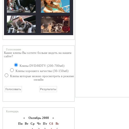
Голосование
Какие клипы Вы хотите больше видеть на нашем
сайте?
Клипы DVD/HDTV (200-700мб)
Клипы хорошего качества (30-150мб)
Клипы которые можно просмотреть в режиме
онлайн
Календарь
«
Октябрь 2008
»
Пн
Вт
Ср
Чт
Пт
Сб
Вс