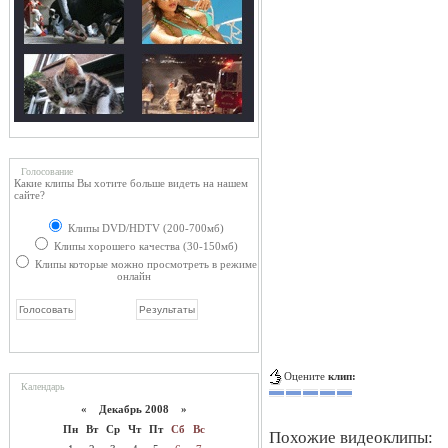
Голосование
Какие клипы Вы хотите больше видеть на нашем
сайте?
Клипы DVD/HDTV (200-700мб)
Клипы хорошего качества (30-150мб)
Клипы которые можно просмотреть в режиме
онлайн
Оцените
клип:
Календарь
«
Декабрь 2008
»
Пн
Вт
Ср
Чт
Пт
Сб
Вс
Похожие видеоклипы: