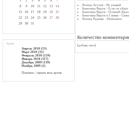
1
2
3
4
5
6
7
Леонид Агутин - Не унывай
8
9
10
11
12
13
14
Анжелика Варум - Если он уйдет
15
16
17
18
19
20
21
Анжелика Варум - Осенний Джаз
Анжелика Варум и Сливки - Сама
22
23
24
25
26
27
28
Леонид Руденко - Destination
29
30
31
Количество комментари
Архив
[
добавь свое
]
Апрель 2010 (55)
Март 2010 (35)
Февраль 2010 (159)
Январь 2010 (117)
Декабрь 2009 (139)
Ноябрь 2009 (2)
Показать / скрыть весь архив