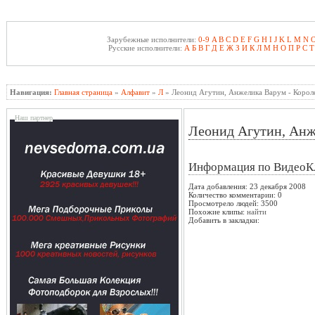
Зарубежные исполнители:
0-9
A
B
C
D
E
F
G
H
I
J
K
L
M
N
Русские исполнители:
А
Б
В
Г
Д
Е
Ж
З
И
К
Л
М
Н
О
П
Р
С
Т
Навигация:
Главная страница
»
Алфавит
»
Л
» Леонид Агутин, Анжелика Варум - Корол
Наш партнер
Леонид Агутин, Анж
Информация по ВидеоК
Дата добавления: 23 декабря 2008
Количество комментарии: 0
Просмотрело людей: 3500
Похожие клипы:
найти
Добавить в закладки: