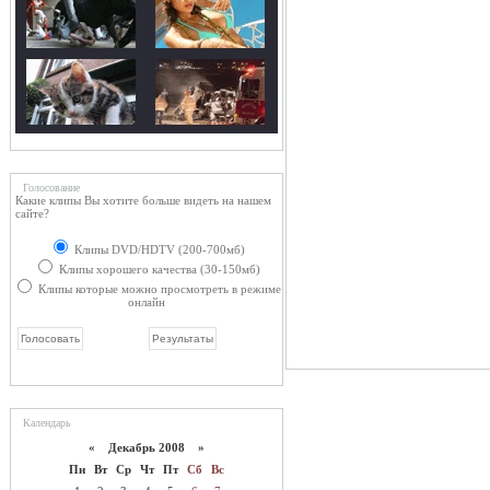
Голосование
Какие клипы Вы хотите больше видеть на нашем
сайте?
Клипы DVD/HDTV (200-700мб)
Клипы хорошего качества (30-150мб)
Клипы которые можно просмотреть в режиме
онлайн
Календарь
«
Декабрь 2008
»
Пн
Вт
Ср
Чт
Пт
Сб
Вс