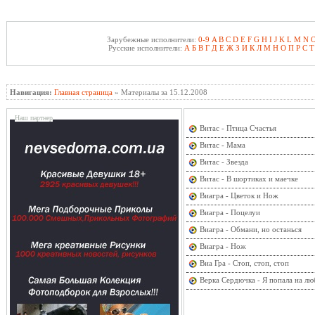
Зарубежные исполнители:
0-9
A
B
C
D
E
F
G
H
I
J
K
L
M
N
Русские исполнители:
А
Б
В
Г
Д
Е
Ж
З
И
К
Л
М
Н
О
П
Р
С
Т
Навигация:
Главная страница
» Материалы за 15.12.2008
Наш партнер
Витас - Птица Счастья
Витас - Мама
Витас - Звезда
Витас - В шортиках и маечке
Виагра - Цветок и Нож
Виагра - Поцелуи
Виагра - Обмани, но останься
Виагра - Нож
Виа Гра - Стоп, стоп, стоп
Верка Сердючка - Я попала на лю