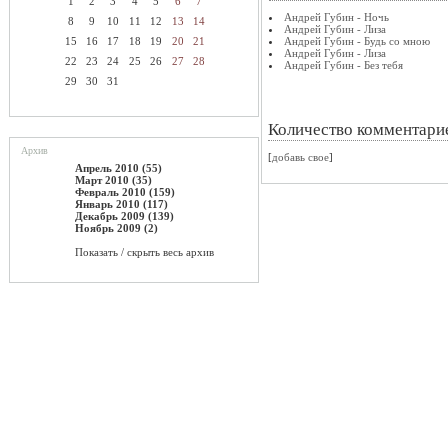
1
2
3
4
5
6
7
Андрей Губин - Ночь
8
9
10
11
12
13
14
Андрей Губин - Лиза
15
16
17
18
19
20
21
Андрей Губин - Будь со мною
Андрей Губин - Лиза
22
23
24
25
26
27
28
Андрей Губин - Без тебя
29
30
31
Количество комментари
Архив
[
добавь свое
]
Апрель 2010 (55)
Март 2010 (35)
Февраль 2010 (159)
Январь 2010 (117)
Декабрь 2009 (139)
Ноябрь 2009 (2)
Показать / скрыть весь архив