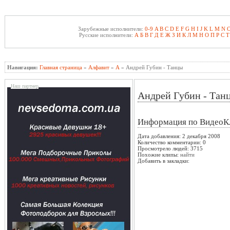
Зарубежные исполнители:
0-9
A
B
C
D
E
F
G
H
I
J
K
L
M
N
Русские исполнители:
А
Б
В
Г
Д
Е
Ж
З
И
К
Л
М
Н
О
П
Р
С
Т
Навигация:
Главная страница
»
Алфавит
»
А
» Андрей Губин - Танцы
Наш партнер
Андрей Губин - Тан
Информация по ВидеоК
Дата добавления: 2 декабря 2008
Количество комментарии: 0
Просмотрело людей: 3715
Похожие клипы:
найти
Добавить в закладки: