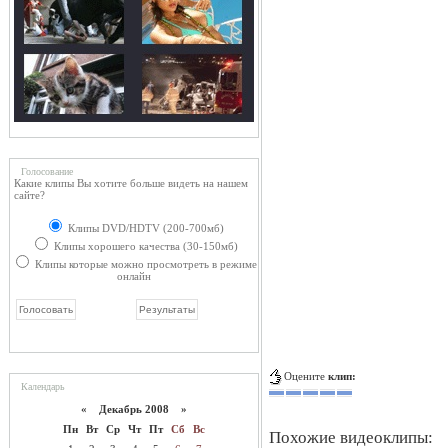
Голосование
Какие клипы Вы хотите больше видеть на нашем
сайте?
Клипы DVD/HDTV (200-700мб)
Клипы хорошего качества (30-150мб)
Клипы которые можно просмотреть в режиме
онлайн
Оцените
клип:
Календарь
«
Декабрь 2008
»
Пн
Вт
Ср
Чт
Пт
Сб
Вс
Похожие видеоклипы: