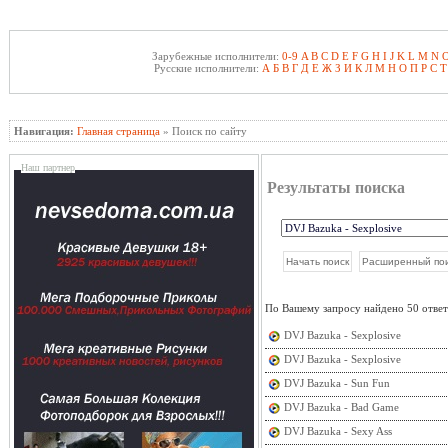
Зарубежные исполнители:
0-9
A
B
C
D
E
F
G
H
I
J
K
L
M
N
Русские исполнители:
А
Б
В
Г
Д
Е
Ж
З
И
К
Л
М
Н
О
П
Р
С
Т
Навигация:
Главная страница
» Поиск по сайту
Наш партнер
Результаты поиска
По Вашему запросу найдено 50 ответов
DVJ Bazuka - Sexplosive
DVJ Bazuka - Sexplosive
DVJ Bazuka - Sun Fun
DVJ Bazuka - Bad Game
DVJ Bazuka - Sexy Ass