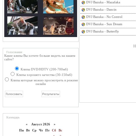
DVJ Bazuka - Mazafaka
DVJ Bazuka - Dancin
DVJ Bazuka - No Control
DVJ Bazuka - Sun Dream
DVJ Bazuka - Butterfly
Н
Голосование
Какие клипы Вы хотите больше видеть на нашем
сайте?
Клипы DVD/HDTV (200-700мб)
Клипы хорошего качества (30-150мб)
Клипы которые можно просмотреть в режиме
онлайн
Календарь
«
Август 2026 »
Пн
Вт
Ср
Чт
Пт
Сб
Вс