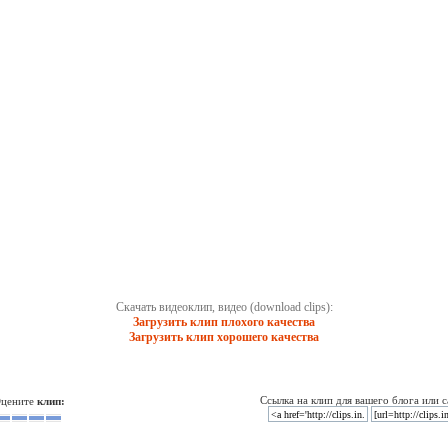
Скачать видеоклип, видео (download clips):
Загрузить клип плохого качества
Загрузить клип хорошего качества
Ссылка на клип для вашего блога или с
цените
клип: