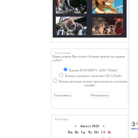
Голосование
Какие клипы Вы хотите больше видеть на нашем
сайте?
Клипы DVD/HDTV (200-700мб)
Клипы хорошего качества (30-150мб)
Клипы которые можно просмотреть в режиме
онлайн
Календарь
О
«
Август 2026 »
Пн
Вт
Ср
Чт
Пт
Сб
Вс