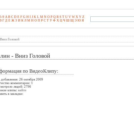
0-9
A
B
C
D
E
F
G
H
I
J
K
L
M
N
O
P
Q
R
S
T
U
V
W
X
Y
Z
В
Г
Д
Е
Ж
З
И
К
Л
М
Н
О
П
Р
С
Т
У
Ф
Х
Ц
Ч
Ш
Щ
Э­
Ю
Я
 Вниз Головой
лин - Вниз Головой
формация по ВидеоКлипу:
 добавления: 26 октября 2009
чество комментарии: 1
мотрело людей: 2796
ожие клипы:
найти
вить в закладки: