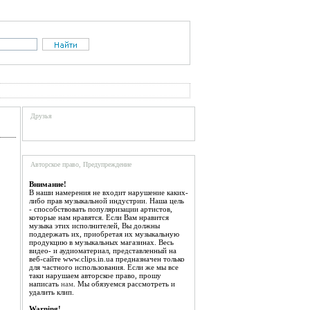
Друзья
Авторское право, Предупреждение
Внимание!
В наши намерения не входит нарушение каких-
либо прав музыкальной индустрии. Наша цель
- способствовать популяризации артистов,
которые нам нравятся. Если Вам нравится
музыка этих исполнителей, Вы должны
поддержать их, приобретая их музыкальную
продукцию в музыкальных магазинах. Весь
видео- и аудиоматериал, представленный на
веб-сайте www.clips.in.ua предназначен только
для частного использования. Если же мы все
таки нарушаем авторское право, прошу
написать
нам
. Мы обязуемся рассмотреть и
удалить клип.
Warning!