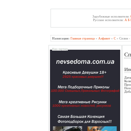
Зарубежные исполнители:
Русские исполнители:
А
Б
Навигация:
Главная страница
»
Алфавит
»
С
» Сплин -
Наш партнер
Сп
Ин
Дата
Коли
Прос
Пох
Доба