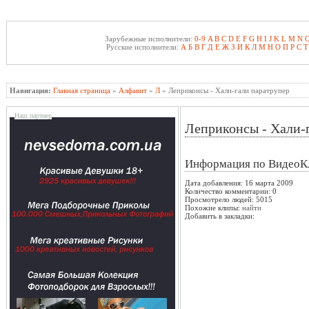
Зарубежные исполнители:
0-9
A
B
C
D
E
F
G
H
I
J
K
L
M
N
Русские исполнители:
А
Б
В
Г
Д
Е
Ж
З
И
К
Л
М
Н
О
П
Р
С
Т
Навигация:
Главная страница
»
Алфавит
»
Л
» Леприконсы - Хали-гали паратрупер
Наш партнер
Леприконсы - Хали-
Информация по ВидеоК
Дата добавления: 16 марта 2009
Количество комментарии: 0
Просмотрело людей: 5015
Похожие клипы:
найти
Добавить в закладки: