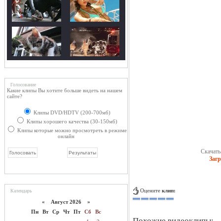
Голосование
Какие клипы Вы хотите больше видеть на нашем
сайте?
Клипы DVD/HDTV (200-700мб)
Клипы хорошего качества (30-150мб)
Клипы которые можно просмотреть в режиме
онлайн
Скачать 
Загр
Оцените
клип:
Календарь
«
Август 2026 »
Пн
Вт
Ср
Чт
Пт
Сб
Вс
Похожие видеоклипы: