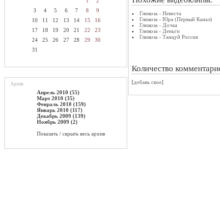
1
2
3
4
5
6
7
8
9
Глюкоза - Невеста
Глюкоза - Юра (Первый Канал)
10
11
12
13
14
15
16
Глюкоза - Дочка
17
18
19
20
21
22
23
Глюкоза - Деньги
Глюкоза - Танцуй Россия
24
25
26
27
28
29
30
31
Количество комментари
[
добавь свое
]
Архив
Апрель 2010 (55)
Март 2010 (35)
Февраль 2010 (159)
Январь 2010 (117)
Декабрь 2009 (139)
Ноябрь 2009 (2)
Показать / скрыть весь архив