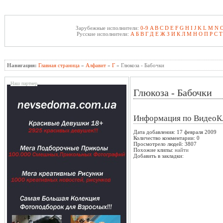
Зарубежные исполнители:
0-9
A
B
C
D
E
F
G
H
I
J
K
L
M
N
Русские исполнители:
А
Б
В
Г
Д
Е
Ж
З
И
К
Л
М
Н
О
П
Р
С
Т
Навигация:
Главная страница
»
Алфавит
»
Г
» Глюкоза - Бабочки
Наш партнер
Глюкоза - Бабочки
Информация по ВидеоК
Дата добавления: 17 февраля 2009
Количество комментарии: 0
Просмотрело людей: 3807
Похожие клипы:
найти
Добавить в закладки: