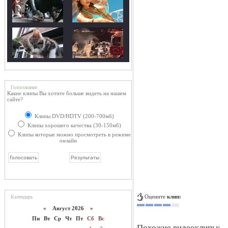
Голосование
Какие клипы Вы хотите больше видеть на нашем
сайте?
Клипы DVD/HDTV (200-700мб)
Клипы хорошего качества (30-150мб)
Клипы которые можно просмотреть в режиме
онлайн
Оцените
клип:
Календарь
«
Август 2026 »
Пн
Вт
Ср
Чт
Пт
Сб
Вс
Похожие видеоклипы: