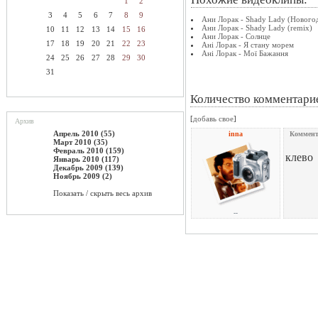
1
2
3
4
5
6
7
8
9
Ани Лорак - Shady Lady (Нового
Ани Лорак - Shady Lady (remix)
10
11
12
13
14
15
16
Ани Лорак - Солнце
17
18
19
20
21
22
23
Ані Лорак - Я стану морем
Ані Лорак - Мої Бажання
24
25
26
27
28
29
30
31
Количество комментари
[
добавь свое
]
Архив
Апрель 2010 (55)
inna
Коммент
Март 2010 (35)
Февраль 2010 (159)
клево
Январь 2010 (117)
Декабрь 2009 (139)
Ноябрь 2009 (2)
Показать / скрыть весь архив
--