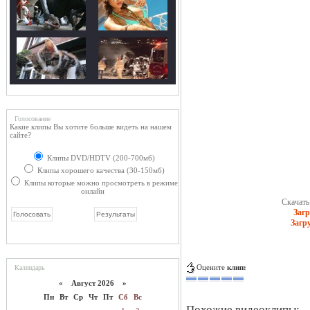
Голосование
Какие клипы Вы хотите больше видеть на нашем
сайте?
Клипы DVD/HDTV (200-700мб)
Клипы хорошего качества (30-150мб)
Клипы которые можно просмотреть в режиме
онлайн
Скачать 
Загр
Загр
Оцените
клип:
Календарь
«
Август 2026 »
Пн
Вт
Ср
Чт
Пт
Сб
Вс
Похожие видеоклипы: