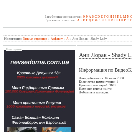
Зарубежные исполнители:
0-9
A
B
C
D
E
F
G
H
I
J
K
L
M
N
Русские исполнители:
А
Б
В
Г
Д
Е
Ж
З
И
К
Л
М
Н
О
П
Р
С
Т
Навигация:
Главная страница
»
Алфавит
»
А
» Ани Лорак - Shady Lady
Наш партнер
Ани Лорак - Shady L
Информация по ВидеоК
Дата добавления: 16 июля 2008
Количество комментарии: 1
Просмотрело людей: 3689
Похожие клипы:
найти
Добавить в закладки: