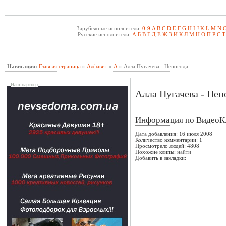
Зарубежные исполнители:
0-9
A
B
C
D
E
F
G
H
I
J
K
L
M
N
Русские исполнители:
А
Б
В
Г
Д
Е
Ж
З
И
К
Л
М
Н
О
П
Р
С
Т
Навигация:
Главная страница
»
Алфавит
»
А
» Алла Пугачева - Непогода
Наш партнер
Алла Пугачева - Неп
Информация по ВидеоК
Дата добавления: 16 июля 2008
Количество комментарии: 1
Просмотрело людей: 4808
Похожие клипы:
найти
Добавить в закладки: