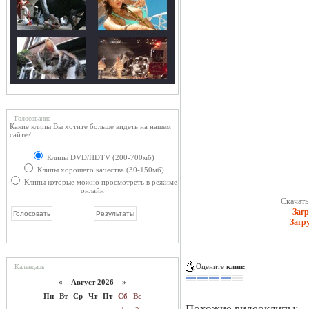
Голосование
Какие клипы Вы хотите больше видеть на нашем
сайте?
Клипы DVD/HDTV (200-700мб)
Клипы хорошего качества (30-150мб)
Клипы которые можно просмотреть в режиме
онлайн
Скачать 
Загр
Загр
Оцените
клип:
Календарь
«
Август 2026 »
Пн
Вт
Ср
Чт
Пт
Сб
Вс
Похожие видеоклипы: